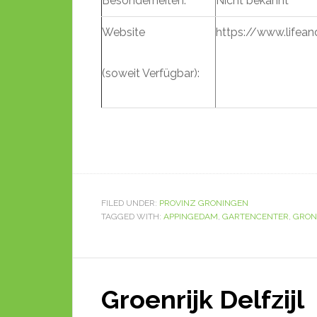
Besonderheiten:
Nicht bekannt
Website
https://www.lifea
(soweit Verfügbar):
FILED UNDER:
PROVINZ GRONINGEN
TAGGED WITH:
APPINGEDAM
,
GARTENCENTER
,
GRON
Groenrijk Delfzijl