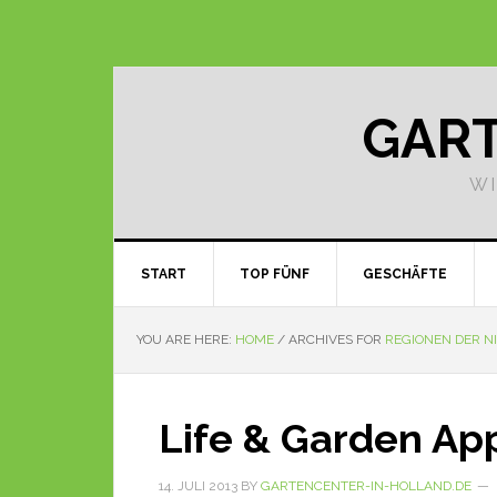
GART
WI
START
TOP FÜNF
GESCHÄFTE
YOU ARE HERE:
HOME
/
ARCHIVES FOR
REGIONEN DER N
Life & Garden A
14. JULI 2013
BY
GARTENCENTER-IN-HOLLAND.DE