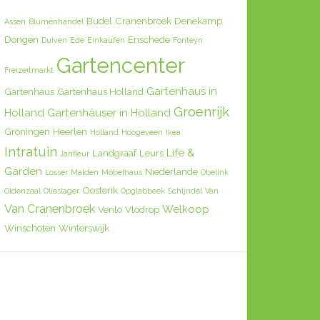
Budel
Cranenbroek
Denekamp
Assen
Blumenhandel
Dongen
Enschede
Duiven
Ede
Einkaufen
Fonteyn
Gartencenter
Freizeitmarkt
Gartenhaus in
Gartenhaus
Gartenhaus Holland
Groenrijk
Holland
Gartenhäuser in Holland
Groningen
Heerlen
Holland
Hoogeveen
Ikea
Intratuin
Life &
Landgraaf
Leurs
Janfleur
Garden
Niederlande
Losser
Malden
Möbelhaus
Obelink
Oosterik
Oldenzaal
Olieslager
Opglabbeek
Schijndel
Van
Van Cranenbroek
Welkoop
Venlo
Vlodrop
Winschoten
Winterswijk