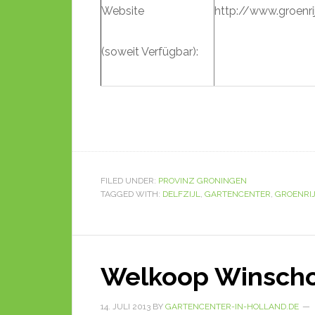
Website
http://www.groenrij
(soweit Verfügbar):
FILED UNDER:
PROVINZ GRONINGEN
TAGGED WITH:
DELFZIJL
,
GARTENCENTER
,
GROENRI
Welkoop Winsch
14. JULI 2013
BY
GARTENCENTER-IN-HOLLAND.DE