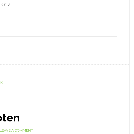
k.nl/
JK
oten
LEAVE A COMMENT