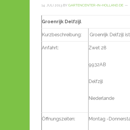
14. JULI 2013
BY
GARTENCENTER-IN-HOLLAND.DE
Groenrijk Delfzijl
Kurzbeschreibung:
Groenrijk Delfzijl i
Anfahrt:
Zwet 28
9932AB
Delfzijl
Niederlande
Öffnungszeiten:
Montag -Donnersta