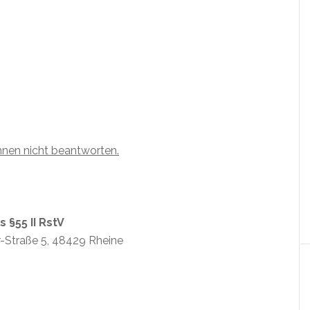
hnen nicht beantworten.
 §55 II RstV
-Straße 5, 48429 Rheine