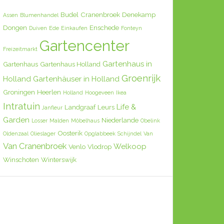
Budel
Cranenbroek
Denekamp
Assen
Blumenhandel
Dongen
Enschede
Duiven
Ede
Einkaufen
Fonteyn
Gartencenter
Freizeitmarkt
Gartenhaus in
Gartenhaus
Gartenhaus Holland
Groenrijk
Holland
Gartenhäuser in Holland
Groningen
Heerlen
Holland
Hoogeveen
Ikea
Intratuin
Life &
Landgraaf
Leurs
Janfleur
Garden
Niederlande
Losser
Malden
Möbelhaus
Obelink
Oosterik
Oldenzaal
Olieslager
Opglabbeek
Schijndel
Van
Van Cranenbroek
Welkoop
Venlo
Vlodrop
Winschoten
Winterswijk