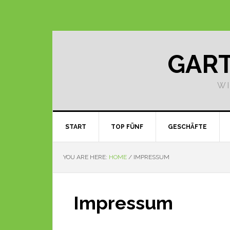
GART
WI
START
TOP FÜNF
GESCHÄFTE
YOU ARE HERE:
HOME
/
IMPRESSUM
Impressum