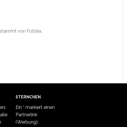
 stammt von Fotolia.
STERNCHEN
ers
Ein * markiert einen
alle
Partnerlink
n
(Werbung).