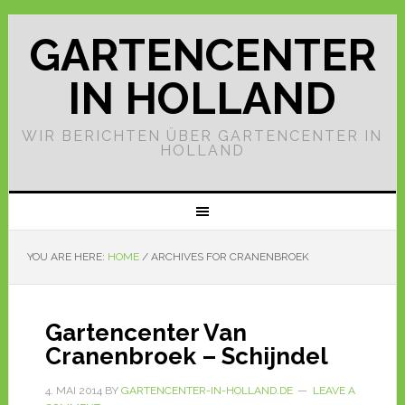
GARTENCENTER
IN HOLLAND
WIR BERICHTEN ÜBER GARTENCENTER IN
HOLLAND
YOU ARE HERE:
HOME
/
ARCHIVES FOR CRANENBROEK
Gartencenter Van
Cranenbroek – Schijndel
4. MAI 2014
BY
GARTENCENTER-IN-HOLLAND.DE
LEAVE A