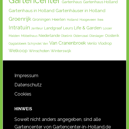
Gartencenter
Gartenhaus
Gartenhaus Holland
Gartenhaus in Holland
Gartenhäuser in Holland
Groenrijk
Groningen
Heerlen
Holland
Hoogeveen
Ikea
Intratuin
Life & Garden
Landgraaf
Leurs
Janfleur
Losser
Niederlande
Oosterik
Malden
Möbelhaus
Obelink
Oldenzaal
Olieslager
Van Cranenbroek
Venlo
Vlodrop
Opglabbeek
Schijndel
Van
Welkoop
Winschoten
Winterswijk
Impressum
Datenschutz
Cookies
HINWEIS
Soweit nicht anders angegeben, sind alle
Gartencenter von Gartencenter-in-Holland.de