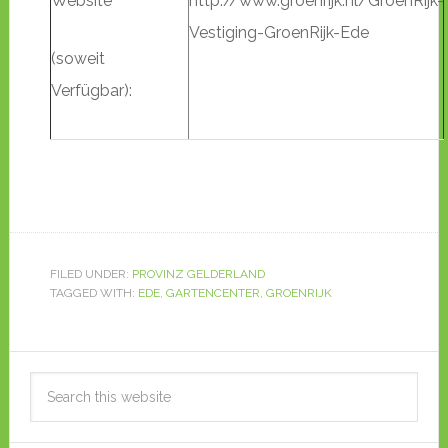
Website
http://www.groenrijk.nl/GroenRijk-
Vestiging-GroenRijk-Ede
(soweit
Verfügbar):
FILED UNDER:
PROVINZ GELDERLAND
TAGGED WITH:
EDE
,
GARTENCENTER
,
GROENRIJK