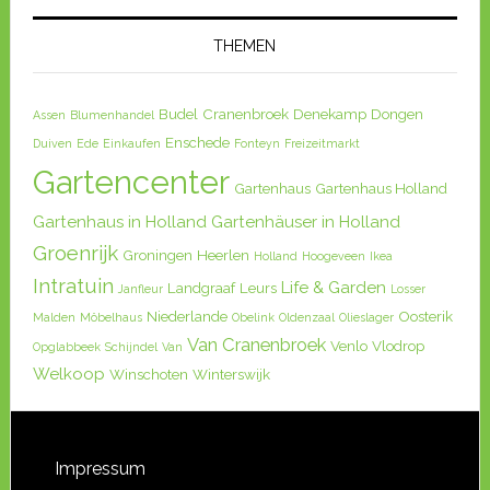
THEMEN
Budel
Cranenbroek
Denekamp
Dongen
Assen
Blumenhandel
Enschede
Duiven
Ede
Einkaufen
Fonteyn
Freizeitmarkt
Gartencenter
Gartenhaus
Gartenhaus Holland
Gartenhaus in Holland
Gartenhäuser in Holland
Groenrijk
Groningen
Heerlen
Holland
Hoogeveen
Ikea
Intratuin
Life & Garden
Landgraaf
Leurs
Janfleur
Losser
Niederlande
Oosterik
Malden
Möbelhaus
Obelink
Oldenzaal
Olieslager
Van Cranenbroek
Venlo
Vlodrop
Opglabbeek
Schijndel
Van
Welkoop
Winschoten
Winterswijk
Impressum