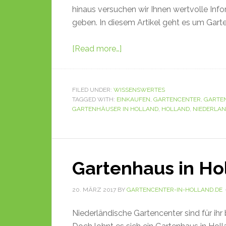
hinaus versuchen wir Ihnen wertvolle Inf
geben. In diesem Artikel geht es um Gart
[Read more…]
FILED UNDER:
WISSENSWERTES
TAGGED WITH:
EINKAUFEN
,
GARTENCENTER
,
GARTE
GARTENHÄUSER IN HOLLAND
,
HOLLAND
,
NIEDERLA
Gartenhaus in Ho
20. MÄRZ 2017
BY
GARTENCENTER-IN-HOLLAND.DE
Niederländische Gartencenter sind für ihr