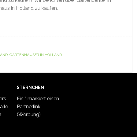
and zu kaufen? Wir berichten über Gartencenter in
haus in Holland zu kaufen.
LAND
,
GARTENHÄUSER IN HOLLAND
STERNCHEN
ers
Ein * markiert einen
alle
Partnerlink
n
(Werbung).