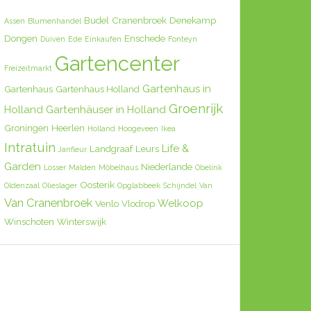
Budel
Cranenbroek
Denekamp
Assen
Blumenhandel
Dongen
Enschede
Duiven
Ede
Einkaufen
Fonteyn
Gartencenter
Freizeitmarkt
Gartenhaus in
Gartenhaus
Gartenhaus Holland
Groenrijk
Holland
Gartenhäuser in Holland
Groningen
Heerlen
Holland
Hoogeveen
Ikea
Intratuin
Life &
Landgraaf
Leurs
Janfleur
Garden
Niederlande
Losser
Malden
Möbelhaus
Obelink
Oosterik
Oldenzaal
Olieslager
Opglabbeek
Schijndel
Van
Van Cranenbroek
Welkoop
Venlo
Vlodrop
Winschoten
Winterswijk