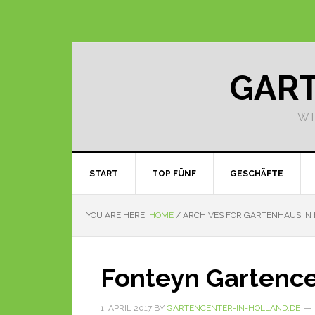
GART
WI
START
TOP FÜNF
GESCHÄFTE
YOU ARE HERE:
HOME
/
ARCHIVES FOR GARTENHAUS IN
Fonteyn Gartenc
1. APRIL 2017
BY
GARTENCENTER-IN-HOLLAND.DE