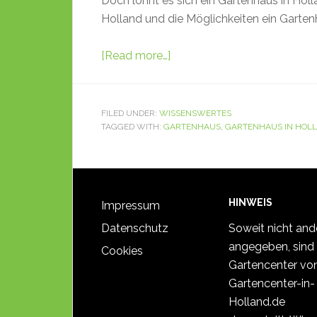
Doch lohnt es sich ein Gartenhaus in Holl
Holland und die Möglichkeiten ein Garten
[Read more…]
FILED UNDER:
WISSENSWERTES
TAGGED WITH:
GARTENHAUS
,
GARTENHAUS IN HOL
HINWEIS
Impressum
Datenschutz
Soweit nicht and
angegeben, sind 
Cookies
Gartencenter vo
Gartencenter-in-
Holland.de