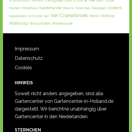
Life & Garden
Landgraaf
Leurs
Janfleur
Losser
Niederlande
Oosterik
Malden
Möbelhaus
Obelink
Oldenzaal
Olieslager
IKEA Heerlen
Van Cranenbroek
Venlo
Vlodrop
Opglabbeek
Schijndel
Van
Welkoop
Winschoten
Winterswijk
IKEA in Holland
In de Cramer 142, 6412 PM
Heerlen, Niederlande
Impressum
Allgemeines zum IKEA Heerlen
Datenschutz
Ikea gibt es zwar auch in
Cookies
Deutschland, aber aus der
Region Aachen is...
HINWEIS
Soweit nicht anders angegeben, sind alle
Gartencenter von Gartencenter-in-Holland.de
dargestellt. Wir berichtne unabhängig über
Gartencenter in den Niederlanden.
STERNCHEN