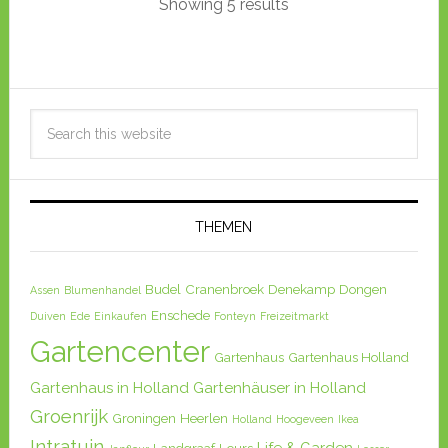
Showing 5 results
Ekkersrijt 4089, 5692 DB Son,
Son en Breugel, Niederlande
Ein Ikea Markt mit kleinem
Gartenbereich. Dennoch sehr
interessant ist der Ikea Eindhoven
in den ...
THEMEN
Ikea Duiven
IKEA in Holland
Budel
Cranenbroek
Denekamp
Dongen
Assen
Blumenhandel
Biograaf 2, 6921 EV Duiven,
Enschede
Duiven
Ede
Einkaufen
Fonteyn
Freizeitmarkt
Niederlande
Gartencenter
Gartenhaus
Gartenhaus Holland
Kein Gartencenter, aber dennoch
Gartenhaus in Holland
Gartenhäuser in Holland
interessant ist der Ikea Duiven in
Groenrijk
Groningen
Heerlen
Holland
Hoogeveen
Ikea
den Niederlanden. Ein großer I...
Intratuin