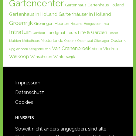
Gartencenter
Gartenhaus
Gartenhaus Holland
Gartenhaus in Holland
Gartenhäuser in Holland
Groenrijk
Groningen
Heerlen
Holland
Hoogeveen
Ikea
Intratuin
Life & Garden
Landgraaf
Leurs
Janfleur
Losser
Niederlande
Oosterik
Malden
Möbelhaus
Obelink
Oldenzaal
Olieslager
Van Cranenbroek
Venlo
Vlodrop
Opglabbeek
Schijndel
Van
Welkoop
Winschoten
Winterswijk
Impressum
Datenschutz
Cookies
HINWEIS
Soweit nicht anders angegeben, sind alle