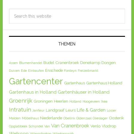
THEMEN
Budel
Cranenbroek
Denekamp
Dongen
Assen
Blumenhandel
Enschede
Duiven
Ede
Einkaufen
Fonteyn
Freizeitmarkt
Gartencenter
Gartenhaus
Gartenhaus Holland
Gartenhaus in Holland
Gartenhäuser in Holland
Groenrijk
Groningen
Heerlen
Holland
Hoogeveen
Ikea
Intratuin
Life & Garden
Landgraaf
Leurs
Janfleur
Losser
Niederlande
Oosterik
Malden
Möbelhaus
Obelink
Oldenzaal
Olieslager
Van Cranenbroek
Venlo
Vlodrop
Opglabbeek
Schijndel
Van
Welkoop
Winschoten
Winterswijk