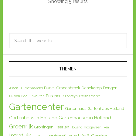
Schaapsweg 80 6712CG Ede
Showing 5 results
Niederlande
Groenrijk Ede ist ein Groenrijk
Gartencenter, dass als
Stadtgartencenter geplant und
umgesetzt is...
Groenrijk Enschede
THEMEN
GroenRijk
Industriestraat 118, 7543 CJ
Budel
Cranenbroek
Denekamp
Dongen
Assen
Blumenhandel
Enschede, Niederlande
Enschede
Duiven
Ede
Einkaufen
Fonteyn
Freizeitmarkt
Gartencenter
Groenrijk Enschede ist ein
Gartenhaus
Gartenhaus Holland
Gartencentrum in der Provinz
Gartenhaus in Holland
Gartenhäuser in Holland
Drenthe. Groenrijk Enschede ist
Groenrijk
Groningen
Heerlen
Holland
Hoogeveen
Ikea
ein klass...
Intratuin