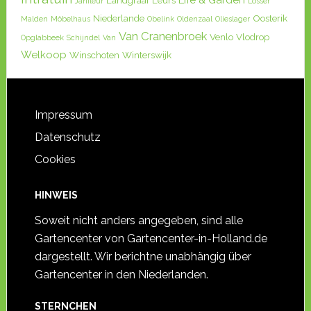
Life & Garden
Landgraaf
Leurs
Janfleur
Losser
Niederlande
Oosterik
Malden
Möbelhaus
Obelink
Oldenzaal
Olieslager
Groenrijk Maasbree
Van Cranenbroek
Venlo
Vlodrop
Opglabbeek
Schijndel
Van
Welkoop
Winschoten
Winterswijk
GroenRijk
Kanaalweg 7 5993AZ
Maasbree Niederlande
Impressum
Allgemein Ein Groenrijk
Datenschutz
Gartencentrum bei Maasbree in
Cookies
Holland. Ein Typischer
Groenrijkmarkt in de...
HINWEIS
Soweit nicht anders angegeben, sind alle
Gartencenter von Gartencenter-in-Holland.de
dargestellt. Wir berichtne unabhängig über
Gartencenter in den Niederlanden.
STERNCHEN