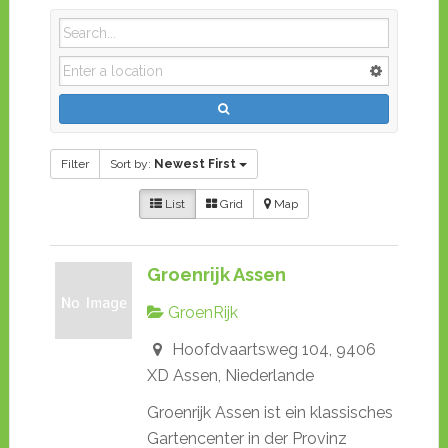
Filter
Sort by:
Newest First
List
Grid
Map
Groenrijk Assen
GroenRijk
Hoofdvaartsweg 104, 9406
XD Assen, Niederlande
Groenrijk Assen ist ein klassisches
Gartencenter in der Provinz