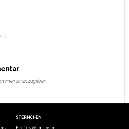
REE
mentar
Kommentar abzugeben.
STERNCHEN
ers
Ein * markiert einen