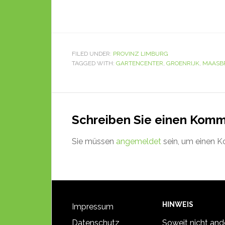
FILED UNDER:
PROVINZ LIMBURG
TAGGED WITH:
GARTENCENTER
,
GROENRIJK
,
MAASB
Schreiben Sie einen Kom
Sie müssen
angemeldet
sein, um einen 
HINWEIS
Impressum
Datenschutz
Soweit nicht and