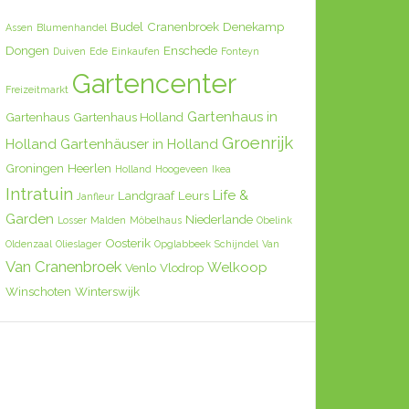
Budel
Cranenbroek
Denekamp
Assen
Blumenhandel
Dongen
Enschede
Duiven
Ede
Einkaufen
Fonteyn
Gartencenter
Freizeitmarkt
Gartenhaus in
Gartenhaus
Gartenhaus Holland
Groenrijk
Holland
Gartenhäuser in Holland
Groningen
Heerlen
Holland
Hoogeveen
Ikea
Intratuin
Life &
Landgraaf
Leurs
Janfleur
Garden
Niederlande
Losser
Malden
Möbelhaus
Obelink
Oosterik
Oldenzaal
Olieslager
Opglabbeek
Schijndel
Van
Van Cranenbroek
Welkoop
Venlo
Vlodrop
Winschoten
Winterswijk