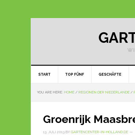
GART
WI
START
TOP FÜNF
GESCHÄFTE
YOU ARE HERE:
HOME
/
REGIONEN DER NIEDERLANDE
/
Groenrijk Maasbr
13. JULI 2013
BY
GARTENCENTER-IN-HOLLAND.DE