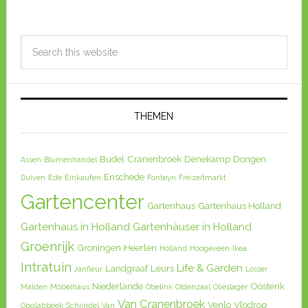
THEMEN
Budel
Cranenbroek
Denekamp
Dongen
Assen
Blumenhandel
Enschede
Duiven
Ede
Einkaufen
Fonteyn
Freizeitmarkt
Gartencenter
Gartenhaus
Gartenhaus Holland
Gartenhaus in Holland
Gartenhäuser in Holland
Groenrijk
Groningen
Heerlen
Holland
Hoogeveen
Ikea
Intratuin
Life & Garden
Landgraaf
Leurs
Janfleur
Losser
Niederlande
Oosterik
Malden
Möbelhaus
Obelink
Oldenzaal
Olieslager
Van Cranenbroek
Venlo
Vlodrop
Opglabbeek
Schijndel
Van