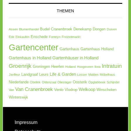
THEMEN
Budel
Cranenbroek
Denekamp
Dongen
Assen
Blumenhandel
Duiven
Enschede
Ede
Einkaufen
Fonteyn
Freizeitmarkt
Gartencenter
Gartenhaus
Gartenhaus Holland
Gartenhaus in Holland
Gartenhäuser in Holland
Groenrijk
Intratuin
Groningen
Heerlen
Holland
Hoogeveen
Ikea
Life & Garden
Landgraaf
Leurs
Janfleur
Losser
Malden
Möbelhaus
Niederlande
Oosterik
Obelink
Oldenzaal
Olieslager
Opglabbeek
Schijndel
Van Cranenbroek
Welkoop
Venlo
Vlodrop
Winschoten
Van
Winterswijk
Impressum