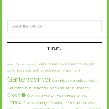
THEMEN
Budel
Cranenbroek
Denekamp
Dongen
Assen
Blumenhandel
Enschede
Duiven
Ede
Einkaufen
Fonteyn
Freizeitmarkt
Gartencenter
Gartenhaus
Gartenhaus Holland
Gartenhaus in Holland
Gartenhäuser in Holland
Groenrijk
Groningen
Heerlen
Holland
Hoogeveen
Ikea
Intratuin
Life & Garden
Landgraaf
Leurs
Janfleur
Losser