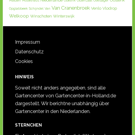
Niederlande
Oosterik
Malden
Möbelhaus
Obelink
Oldenzaal
Olieslager
Van Cranenbroek
Venlo
Vlodrop
Opglabbeek
Schijndel
Van
Welkoop
Winschoten
Winterswijk
Impressum
Datenschutz
Cookies
HINWEIS
Soweit nicht anders angegeben, sind alle
Gartencenter von Gartencenter-in-Holland.de
dargestellt. Wir berichtne unabhängig über
Gartencenter in den Niederlanden.
STERNCHEN