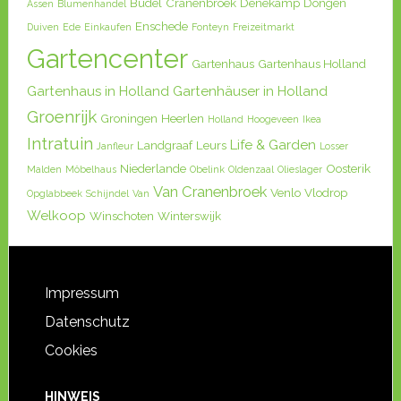
Budel
Cranenbroek
Denekamp
Dongen
Assen
Blumenhandel
Enschede
Duiven
Ede
Einkaufen
Fonteyn
Freizeitmarkt
Gartencenter
Gartenhaus
Gartenhaus Holland
Gartenhaus in Holland
Gartenhäuser in Holland
Groenrijk
Groningen
Heerlen
Holland
Hoogeveen
Ikea
Intratuin
Life & Garden
Landgraaf
Leurs
Janfleur
Losser
Niederlande
Oosterik
Malden
Möbelhaus
Obelink
Oldenzaal
Olieslager
Van Cranenbroek
Venlo
Vlodrop
Opglabbeek
Schijndel
Van
Welkoop
Winschoten
Winterswijk
Impressum
Datenschutz
Cookies
HINWEIS